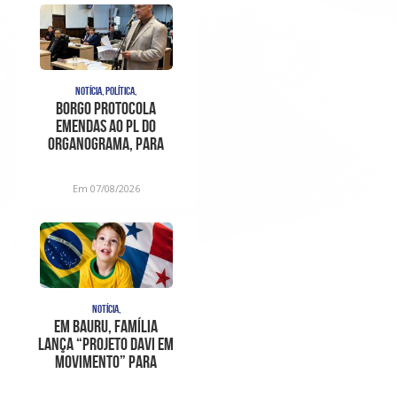
NOTÍCIA, POLÍTICA,
Borgo protocola
emendas ao PL do
organograma, para
sanar
inconstitucionalidades
Em 07/08/2026
apont
NOTÍCIA,
Em Bauru, família
lança “Projeto Davi em
Movimento” para
ajudar no trat