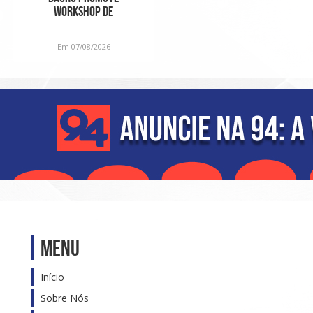
Workshop de
Fragrâncias em edição
especial para o D
Em 07/08/2026
Menu
Início
Sobre Nós