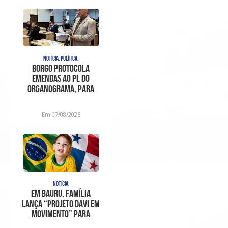
NOTÍCIA, POLÍTICA,
Borgo protocola
emendas ao PL do
organograma, para
sanar
inconstitucionalidades
Em 07/08/2026
apont
NOTÍCIA,
Em Bauru, família
lança “Projeto Davi em
Movimento” para
ajudar no trat