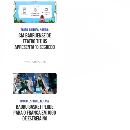
BAURU, CULTURA, NOTÍCIA,
Cia bauruense de
teatro Titius
apresenta ‘O Segredo
da Tempestade’ no Tea
Em 06/08/2026
BAURU, ESPORTE, NOTÍCIA,
Bauru Basket perde
para o Franca em jogo
de estreia no
Campeonato Paulista