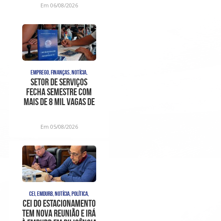
Em 06/08/2026
EMPREGO, FINANÇAS, NOTÍCIA,
Setor de serviços
fecha semestre com
mais de 8 mil vagas de
trabalho com
carteira as
Em 05/08/2026
CEI, EMDURB, NOTÍCIA, POLÍTICA,
CEI do estacionamento
tem nova reunião e irá