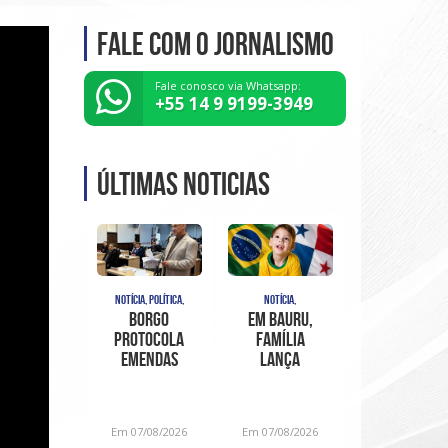
Fale com o Jornalismo
Fale conosco via Whatsapp:
+55 14 9 9199-3949
Últimas noticias
NOTÍCIA, POLÍTICA,
NOTÍCIA,
Borgo
Em Bauru,
protocola
família
emendas
lança
ao PL do
“Projeto
organograma,
Davi em
para sanar
Movimento”
Em 07/08/2026
Em 07/08/2026
inconstitucionalidades
para