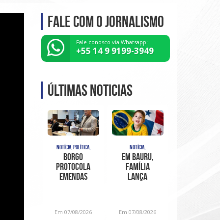
Fale com o Jornalismo
Fale conosco via Whatsapp:
+55 14 9 9199-3949
Últimas noticias
NOTÍCIA, POLÍTICA,
NOTÍCIA,
Borgo
Em Bauru,
protocola
família
emendas
lança
ao PL do
“Projeto
organograma,
Davi em
para sanar
Movimento”
Em 07/08/2026
Em 07/08/2026
inconstitucionalidades
para