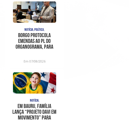
NOTÍCIA, POLÍTICA,
Borgo protocola
emendas ao PL do
organograma, para
sanar
inconstitucionalidades
Em 07/08/2026
apont
NOTÍCIA,
Em Bauru, família
lança “Projeto Davi em
Movimento” para
ajudar no trat