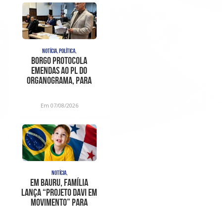
NOTÍCIA, POLÍTICA,
Borgo protocola
emendas ao PL do
organograma, para
sanar
inconstitucionalidades
Em 07/08/2026
apont
NOTÍCIA,
Em Bauru, família
lança “Projeto Davi em
Movimento” para
ajudar no trat