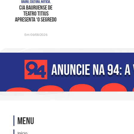
BAURU, CULTURA, NOTÍCIA,
Cia bauruense de
teatro Titius
apresenta ‘O Segredo
da Tempestade’ no Tea
Em 06/08/2026
Menu
Início