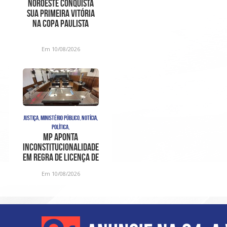
Noroeste conquista
sua primeira vitória
na Copa Paulista
contra o XV de
Piracicaba
Em 10/08/2026
JUSTIÇA, MINISTÉRIO PÚBLICO, NOTÍCIA,
POLÍTICA,
MP aponta
inconstitucionalidade
em regra de licença de
vereadores em Bauru e
Em 10/08/2026
protoco