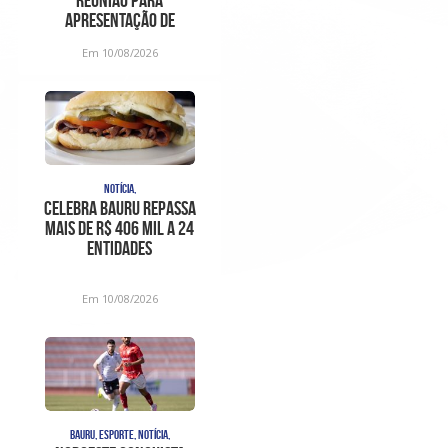
apresentação de
propostas pelo
Em 10/08/2026
governo à empresário
NOTÍCIA,
Celebra Bauru repassa
mais de R$ 406 mil a 24
entidades
assistenciais
Em 10/08/2026
BAURU, ESPORTE, NOTÍCIA,