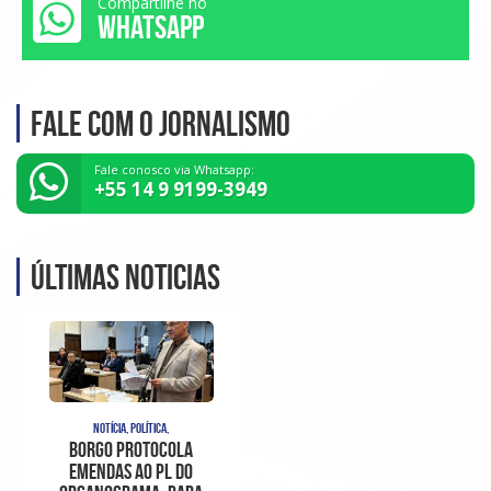
Compartilhe no
WHATSAPP
Fale com o Jornalismo
Fale conosco via Whatsapp:
+55 14 9 9199-3949
Últimas noticias
NOTÍCIA, POLÍTICA,
Borgo protocola
emendas ao PL do