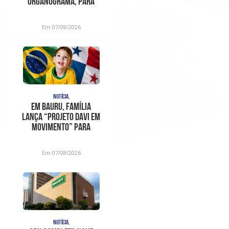
organograma, para
sanar
inconstitucionalidades
Em 07/08/2026
apont
NOTÍCIA,
Em Bauru, família
lança “Projeto Davi em
Movimento” para
ajudar no trat
Em 07/08/2026
NOTÍCIA,