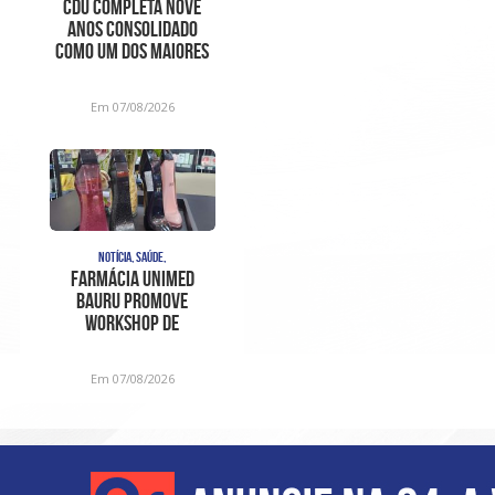
CDU completa nove
anos consolidado
como um dos maiores
centros de
diagnóstico e aten
Em 07/08/2026
NOTÍCIA, SAÚDE,
Farmácia Unimed
Bauru promove
Workshop de
Fragrâncias em edição
especial para o D
Em 07/08/2026