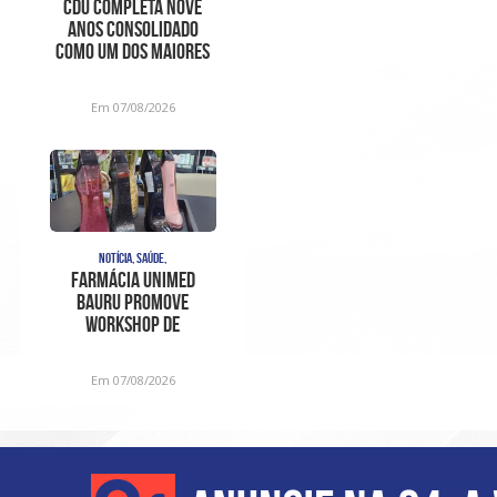
CDU completa nove
anos consolidado
como um dos maiores
centros de
diagnóstico e aten
Em 07/08/2026
NOTÍCIA, SAÚDE,
Farmácia Unimed
Bauru promove
Workshop de
Fragrâncias em edição
especial para o D
Em 07/08/2026