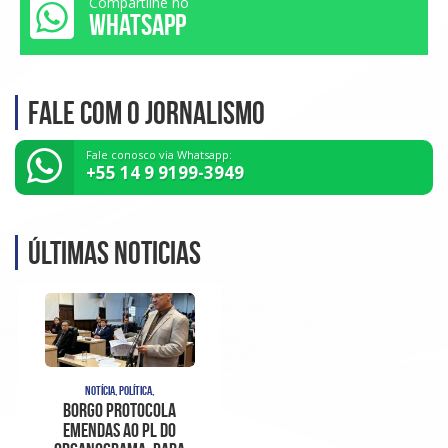
Compartilhe no
WHATSAPP
Fale com o Jornalismo
Fale conosco via Whatsapp:
+55 14 9 9199-3949
Últimas noticias
NOTÍCIA, POLÍTICA,
Borgo protocola
emendas ao PL do