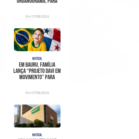
organograma, para
sanar
inconstitucionalidades
Em 07/08/2026
apont
NOTÍCIA,
Em Bauru, família
lança “Projeto Davi em
Movimento” para
ajudar no trat
Em 07/08/2026
NOTÍCIA,