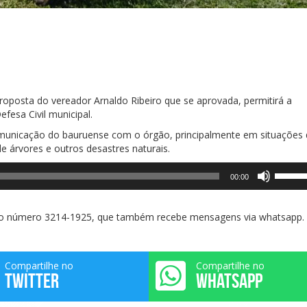
roposta do vereador Arnaldo Ribeiro que se aprovada, permitirá a
fesa Civil municipal.
comunicação do bauruense com o órgão, principalmente em situações
 árvores e outros desastres naturais.
Use
00:00
as
setas
para
pelo número 3214-1925, que também recebe mensagens via whatsapp.
cima
ou
para
Compartilhe no
Compartilhe no
baixo
TWITTER
WHATSAPP
para
aument
ou