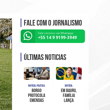
Fale com o Jornalismo
Fale conosco via Whatsapp:
+55 14 9 9199-3949
Últimas noticias
NOTÍCIA, POLÍTICA,
NOTÍCIA,
Borgo
Em Bauru,
protocola
família
emendas
lança
ao PL do
“Projeto
organograma,
Davi em