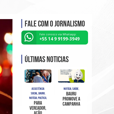
Fale com o Jornalismo
Fale conosco via Whatsapp:
+55 14 9 9199-3949
Últimas noticias
ASSISTÊNCIA
NOTÍCIA, SAÚDE,
Bauru
SOCIAL, BAURU,
NOTÍCIA, POLÍTICA,
promove a
Para
Campanha
vereador,
de
ação
Multivacinação