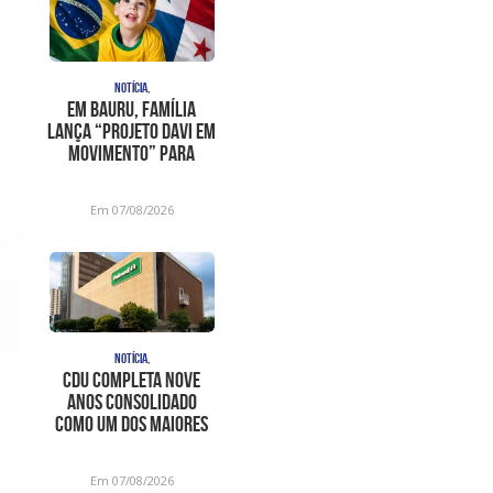
NOTÍCIA,
Em Bauru, família
lança “Projeto Davi em
Movimento” para
ajudar no trat
Em 07/08/2026
NOTÍCIA,
CDU completa nove
anos consolidado
como um dos maiores
centros de
diagnóstico e aten
Em 07/08/2026