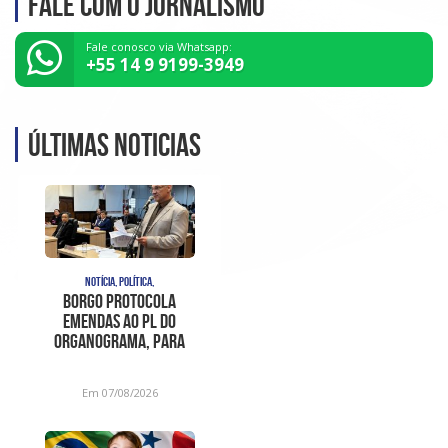
Fale com o Jornalismo
Fale conosco via Whatsapp:
+55 14 9 9199-3949
Últimas noticias
NOTÍCIA, POLÍTICA,
Borgo protocola
emendas ao PL do
organograma, para
sanar
inconstitucionalidades
Em 07/08/2026
apont