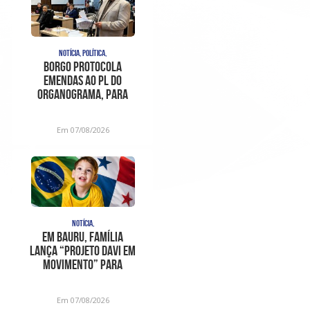
NOTÍCIA, POLÍTICA,
Borgo protocola
emendas ao PL do
organograma, para
sanar
inconstitucionalidades
Em 07/08/2026
apont
NOTÍCIA,
Em Bauru, família
lança “Projeto Davi em
Movimento” para
ajudar no trat
Em 07/08/2026