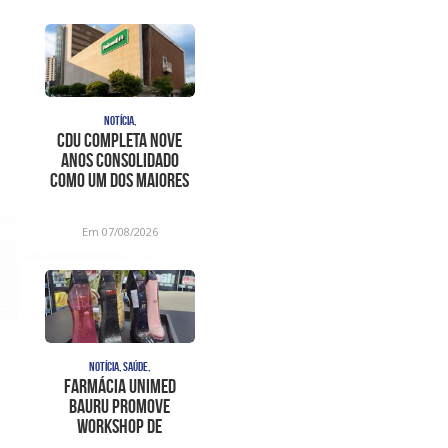
NOTÍCIA,
CDU completa nove
anos consolidado
como um dos maiores
centros de
diagnóstico e aten
Em 07/08/2026
NOTÍCIA, SAÚDE,
Farmácia Unimed
Bauru promove
Workshop de
Fragrâncias em edição