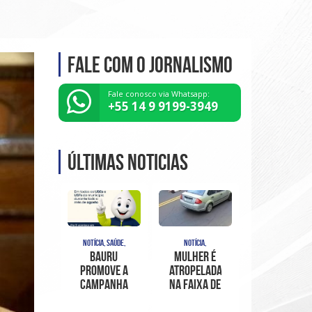
Fale com o Jornalismo
Fale conosco via Whatsapp:
+55 14 9 9199-3949
Últimas noticias
NOTÍCIA, SAÚDE,
NOTÍCIA,
Bauru
Mulher é
promove a
atropelada
Campanha
na faixa de
de
pedestres
Multivacinação
no Centro