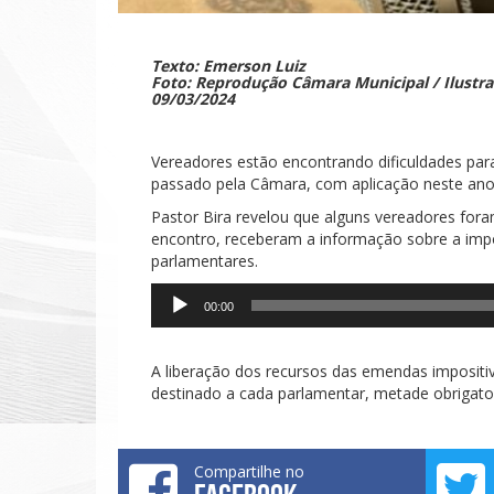
Texto: Emerson Luiz
Foto: Reprodução Câmara Municipal / Ilustra
09/03/2024
Vereadores estão encontrando dificuldades par
passado pela Câmara, com aplicação neste ano
Pastor Bira revelou que alguns vereadores fo
encontro, receberam a informação sobre a impo
parlamentares.
Tocador
00:00
de
áudio
A liberação dos recursos das emendas impositiv
destinado a cada parlamentar, metade obrigato
Compartilhe no