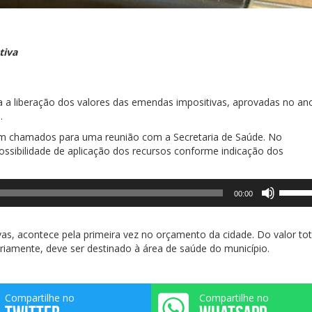
tiva
a a liberação dos valores das emendas impositivas, aprovadas no an
.
ram chamados para uma reunião com a Secretaria de Saúde. No
ssibilidade de aplicação dos recursos conforme indicação dos
Use
00:00
as
setas
para
as, acontece pela primeira vez no orçamento da cidade. Do valor tot
cima
riamente, deve ser destinado à área de saúde do município.
ou
para
baixo
Compartilhe no
Compartilhe no
para
aument