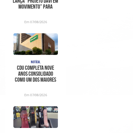
lança “Projeto Davi em
Movimento” para
ajudar no trat
Em 07/08/2026
NOTÍCIA,
CDU completa nove
anos consolidado
como um dos maiores
centros de
diagnóstico e aten
Em 07/08/2026