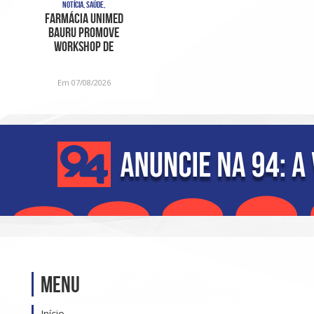
NOTÍCIA, SAÚDE,
Farmácia Unimed
Bauru promove
Workshop de
Fragrâncias em edição
especial para o D
Em 07/08/2026
Menu
Início