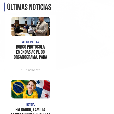
Últimas noticias
NOTÍCIA, POLÍTICA,
Borgo protocola
emendas ao PL do
organograma, para
sanar
inconstitucionalidades
Em 07/08/2026
apont
NOTÍCIA,
Em Bauru, família