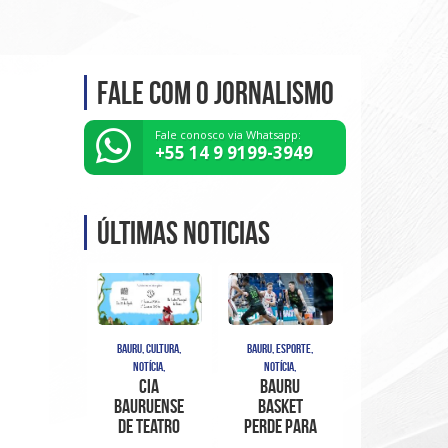
Fale com o Jornalismo
Fale conosco via Whatsapp:
+55 14 9 9199-3949
Últimas noticias
BAURU, CULTURA,
BAURU, ESPORTE,
NOTÍCIA,
NOTÍCIA,
Cia
Bauru
bauruense
Basket
de teatro
perde para
Titius
o Franca