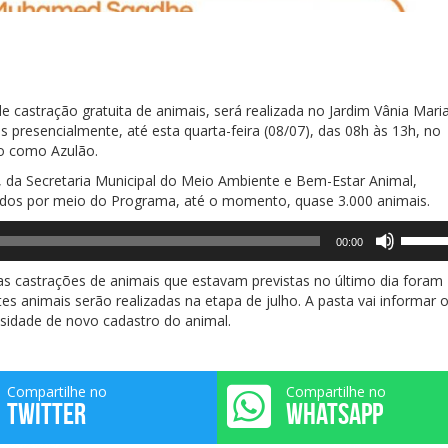
castração gratuita de animais, será realizada no Jardim Vânia Maria
s presencialmente, até esta quarta-feira (08/07), das 08h às 13h, no
o como Azulão.
, da Secretaria Municipal do Meio Ambiente e Bem-Estar Animal,
trados por meio do Programa, até o momento, quase 3.000 animais.
Use
00:00
as
setas
 as castrações de animais que estavam previstas no último dia foram
para
es animais serão realizadas na etapa de julho. A pasta vai informar 
cima
ssidade de novo cadastro do animal.
ou
para
baixo
Compartilhe no
Compartilhe no
para
TWITTER
WHATSAPP
aument
ou