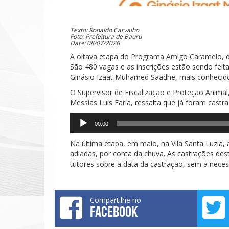
Texto: Ronaldo Carvalho
Foto: Prefeitura de Bauru
Data: 08/07/2026
A oitava etapa do Programa Amigo Caramelo, de 
São 480 vagas e as inscrições estão sendo feita
Ginásio Izaat Muhamed Saadhe, mais conhecid
O Supervisor de Fiscalização e Proteção Animal
Messias Luís Faria, ressalta que já foram cas
Tocador
00:00
de
áudio
Na última etapa, em maio, na Vila Santa Luzia,
adiadas, por conta da chuva. As castrações dest
tutores sobre a data da castração, sem a nece
Compartilhe no
FACEBOOK