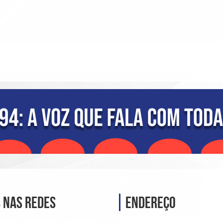
diminui
o
volume
 nas Redes
Endereço