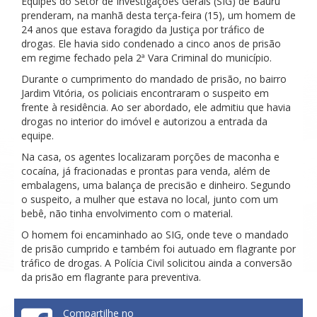
Equipes do Setor de Investigações Gerais (SIG) de Bauru
prenderam, na manhã desta terça-feira (15), um homem de
24 anos que estava foragido da Justiça por tráfico de
drogas. Ele havia sido condenado a cinco anos de prisão
em regime fechado pela 2ª Vara Criminal do município.
Durante o cumprimento do mandado de prisão, no bairro
Jardim Vitória, os policiais encontraram o suspeito em
frente à residência. Ao ser abordado, ele admitiu que havia
drogas no interior do imóvel e autorizou a entrada da
equipe.
Na casa, os agentes localizaram porções de maconha e
cocaína, já fracionadas e prontas para venda, além de
embalagens, uma balança de precisão e dinheiro. Segundo
o suspeito, a mulher que estava no local, junto com um
bebê, não tinha envolvimento com o material.
O homem foi encaminhado ao SIG, onde teve o mandado
de prisão cumprido e também foi autuado em flagrante por
tráfico de drogas. A Polícia Civil solicitou ainda a conversão
da prisão em flagrante para preventiva.
Compartilhe no