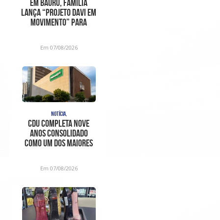
Em Bauru, família
lança “Projeto Davi em
Movimento” para
ajudar no trat
Em 07/08/2026
NOTÍCIA,
CDU completa nove
anos consolidado
como um dos maiores
centros de
diagnóstico e aten
Em 07/08/2026