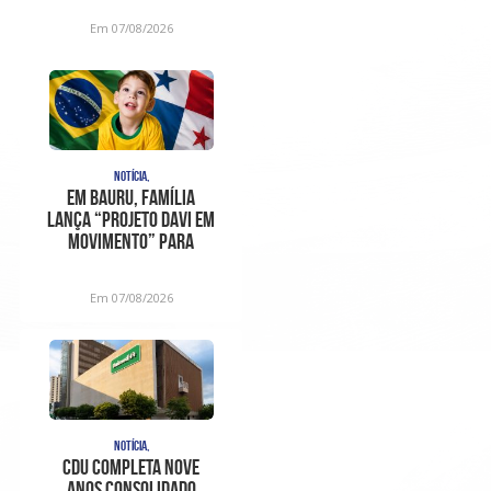
inconstitucionalidades
Em 07/08/2026
apont
NOTÍCIA,
Em Bauru, família
lança “Projeto Davi em
Movimento” para
ajudar no trat
Em 07/08/2026
NOTÍCIA,
CDU completa nove
anos consolidado