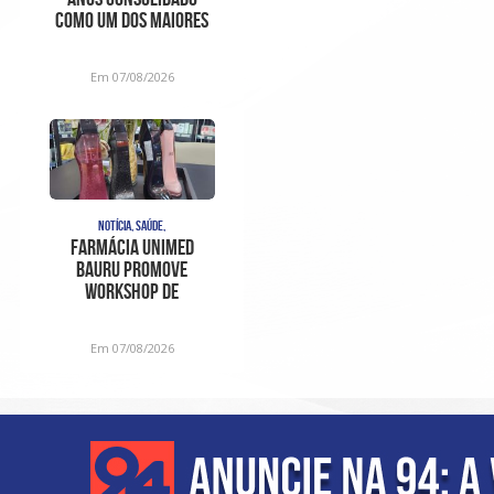
como um dos maiores
centros de
diagnóstico e aten
Em 07/08/2026
NOTÍCIA, SAÚDE,
Farmácia Unimed
Bauru promove
Workshop de
Fragrâncias em edição
especial para o D
Em 07/08/2026