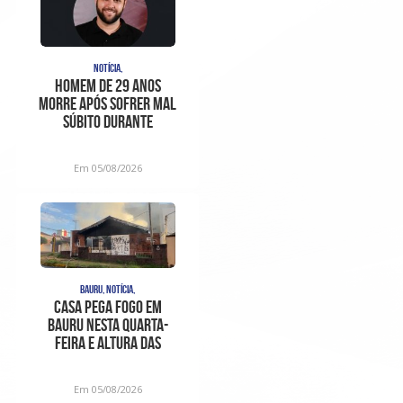
NOTÍCIA,
Homem de 29 anos
morre após sofrer mal
súbito durante
partida de futebol em
Bauru
Em 05/08/2026
BAURU, NOTÍCIA,
Casa pega fogo em
Bauru nesta quarta-
feira e altura das
chamas assusta a
vizinhança
Em 05/08/2026