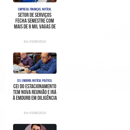
EMPREGO, FINANÇAS, NOTÍCIA,
Setor de serviços
fecha semestre com
mais de 8 mil vagas de
trabalho com
carteira as
Em 05/08/2026
CEI, EMDURB, NOTÍCIA, POLÍTICA,
CEI do estacionamento
tem nova reunião e irá
à Emdurb em diligência
Em 05/08/2026