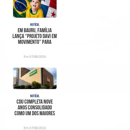
NOTÍCIA,
Em Bauru, família
lança “Projeto Davi em
Movimento” para
ajudar no trat
Em 07/08/2026
NOTÍCIA,
CDU completa nove
anos consolidado
como um dos maiores
centros de
diagnóstico e aten
Em 07/08/2026