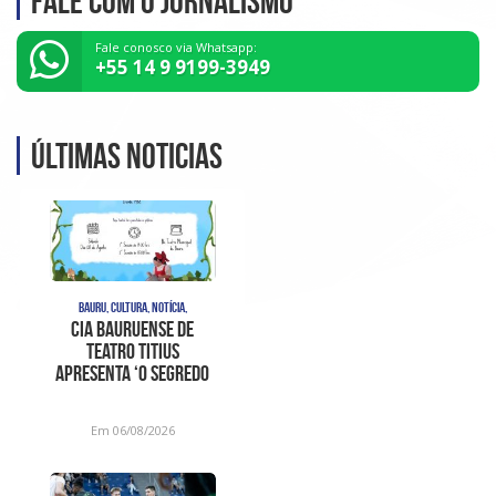
Fale com o Jornalismo
Fale conosco via Whatsapp:
+55 14 9 9199-3949
Últimas noticias
BAURU, CULTURA, NOTÍCIA,
Cia bauruense de
teatro Titius
apresenta ‘O Segredo
da Tempestade’ no Tea
Em 06/08/2026