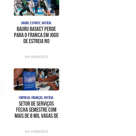
BAURU, ESPORTE, NOTÍCIA,
Bauru Basket perde
para o Franca em jogo
de estreia no
Campeonato Paulista
Em 06/08/2026
EMPREGO, FINANÇAS, NOTÍCIA,
Setor de serviços
fecha semestre com
mais de 8 mil vagas de
trabalho com
carteira as
Em 05/08/2026