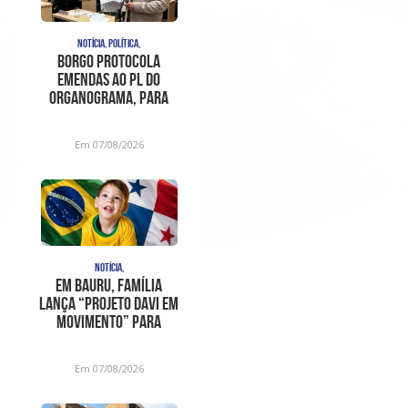
NOTÍCIA, POLÍTICA,
Borgo protocola
emendas ao PL do
organograma, para
sanar
inconstitucionalidades
Em 07/08/2026
apont
NOTÍCIA,
Em Bauru, família
lança “Projeto Davi em
Movimento” para
ajudar no trat
Em 07/08/2026