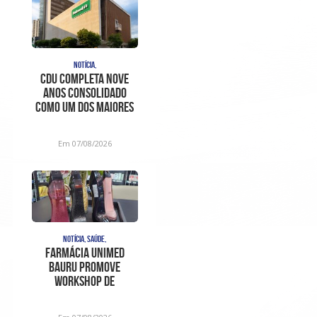
NOTÍCIA,
CDU completa nove
anos consolidado
como um dos maiores
centros de
diagnóstico e aten
Em 07/08/2026
NOTÍCIA, SAÚDE,
Farmácia Unimed
Bauru promove
Workshop de
Fragrâncias em edição
especial para o D