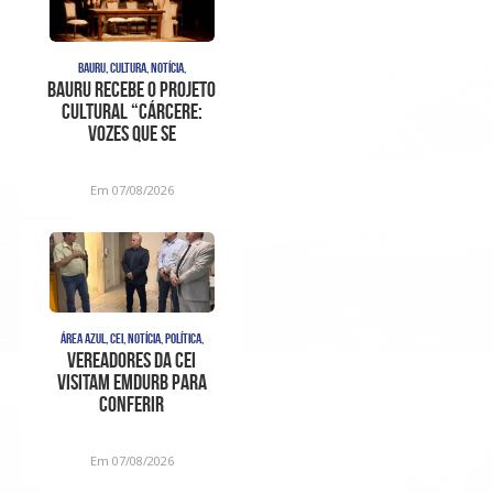
BAURU, CULTURA, NOTÍCIA,
Bauru recebe o projeto
cultural “Cárcere:
Vozes que se
Levantam”, com di
Em 07/08/2026
ÁREA AZUL, CEI, NOTÍCIA, POLÍTICA,
Vereadores da CEI
visitam Emdurb para
conferir
funcionamento de
parquímetros
Em 07/08/2026