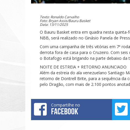
Texto: Ronaldo Carvalho
Foto: Bryan Assis/Bauru Basket
Data: 13/11/2025
O Bauru Basket entra em quadra nesta quinta-fei
NBB, será realizado no Ginásio Panela de Pres
Com uma campanha de três vitórias em 7ª roda
derrota fora de casa para o Cruzeiro. Com seis d
o Botafogo está brigando na parte debaixo da ta
NOITE DE ESTREIA + RETORNO ANUNCIADO
Além da estreia do ala venezuelano Santiago Ma
retorno de Dontrell Brite, para a sequência da
pelo Dragão, com mais de 2.100 pontos anotados
Compartilhe no
FACEBOOK