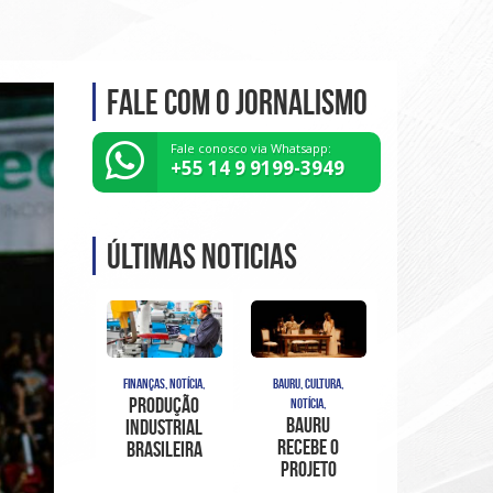
Fale com o Jornalismo
Fale conosco via Whatsapp:
+55 14 9 9199-3949
Últimas noticias
FINANÇAS, NOTÍCIA,
BAURU, CULTURA,
Produção
NOTÍCIA,
Bauru
industrial
recebe o
brasileira
projeto
cai quase
cultural
2% de maio